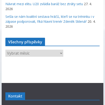
Návrat mezi elitu. U20 zvládla baráž bez ztráty setu
27. 4.
2026
Sešla se nám kvalitní sestava hráčů, kteří se na tréninku i v
zápase podporovali, říká hlavní trenér Zdeněk Sklenář
20. 4.
2026
Všechny příspěvky
V
š
e
c
h
n
y
p
Kontakt
ř