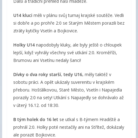
Další a tradiční přehled naší mládeže.
U14 kluci
měli v plánu svůj turnaj krajské soutěže. Vedli
si dobře a po prohře 2:0 se Starým Městem porazili bez
ztráty kytičky Vsetín a Bojkovice.
Holky U14
napodobyly kluky, ale byly ještě o chloupek
lepší, když vyhrály všechny své utkání 2:0. Kroměříži,
Brumovu ani Vsetínu nedaly šanci!
Dívky o dva roky starší, tedy U16,
měly taktéž v
sobotu práci. A opět ukázaly suverenitu v krajském
přeboru. Hošťálkovou, Staré Město, Vsetín i Napajedla
porazily 2:0 na sety! Utkání s Napajedly se dohrávalo až
v úterý 16.12. od 18:30.
B tým holek do 16 let
se utkal s B-týmem Hradiště a
prohrál 2:0. Holky poté nestačily ani na Střítež, dokázaly
ale porazit Bojkovice.