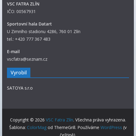
í
VSC FATRA ZLÍN
s
IČO: 00567931
p
ě
Sportovní hala Datart
v
U Zimního stadionu 4286, 760 01 Zlín
k
tel.: +420 777 367 483
y
E-mail
vscfatra@seznam.cz
Vyrobil
SATOYA s.r.o
Copyright © 2026
VSC Fatra Zlín
. Všechna práva vyhrazena.
Šablona:
ColorMag
od ThemeGrill. Používáme
WordPress
(v
češtině).