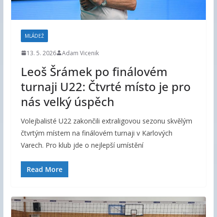
MLÁDEŽ
13. 5. 2026
Adam Vicenik
Leoš Šrámek po finálovém
turnaji U22: Čtvrté místo je pro
nás velký úspěch
Volejbalisté U22 zakončili extraligovou sezonu skvělým
čtvrtým místem na finálovém turnaji v Karlových
Varech. Pro klub jde o nejlepší umístění
Read More