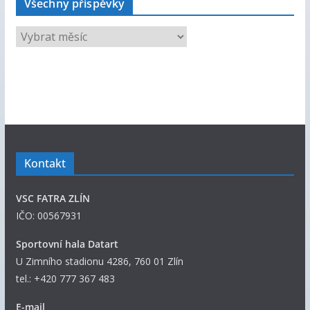
Všechny příspěvky
V
š
e
c
h
n
y
p
Kontakt
ř
í
VSC FATRA ZLÍN
s
IČO: 00567931
p
ě
Sportovní hala Datart
v
U Zimního stadionu 4286, 760 01 Zlín
k
tel.: +420 777 367 483
y
E-mail