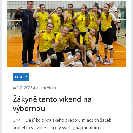
MLÁDEŽ
9. 2. 2026
Adam Vicenik
Žákyně tento víkend na
výbornou
U14 | Další kolo krajského přeboru mladších žaček
proběhlo ve Zlíně a holky využily naplno domácí