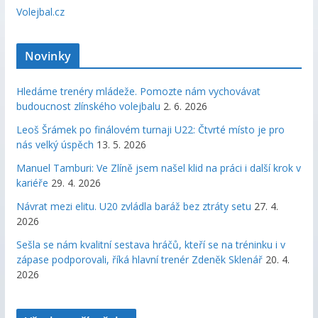
Volejbal.cz
Novinky
Hledáme trenéry mládeže. Pomozte nám vychovávat
budoucnost zlínského volejbalu
2. 6. 2026
Leoš Šrámek po finálovém turnaji U22: Čtvrté místo je pro
nás velký úspěch
13. 5. 2026
Manuel Tamburi: Ve Zlíně jsem našel klid na práci i další krok v
kariéře
29. 4. 2026
Návrat mezi elitu. U20 zvládla baráž bez ztráty setu
27. 4.
2026
Sešla se nám kvalitní sestava hráčů, kteří se na tréninku i v
zápase podporovali, říká hlavní trenér Zdeněk Sklenář
20. 4.
2026