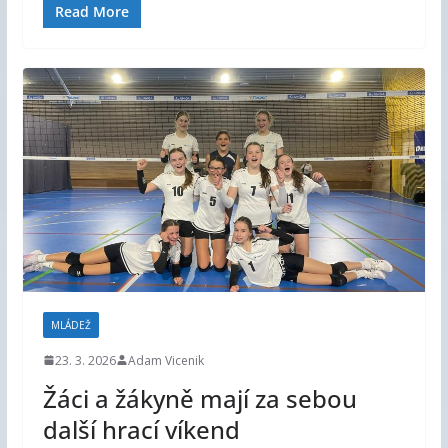
Read More
MLÁDEŽ
23. 3. 2026
Adam Vicenik
Žáci a žákyně mají za sebou
další hrací víkend