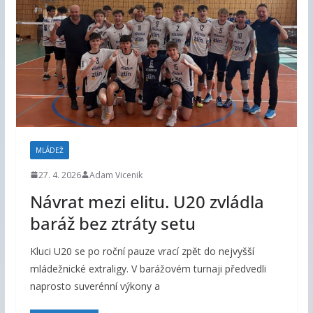
MLÁDEŽ
27. 4. 2026
Adam Vicenik
Návrat mezi elitu. U20 zvládla
baráž bez ztráty setu
Kluci U20 se po roční pauze vrací zpět do nejvyšší
mládežnické extraligy. V barážovém turnaji předvedli
naprosto suverénní výkony a