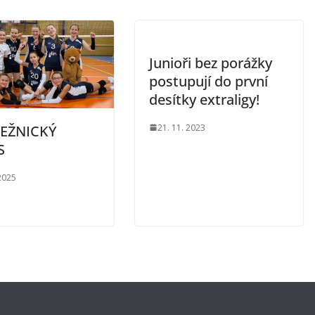
Junioři bez porážky
postupují do první
desítky extraligy!
21. 11. 2023
EŽNICKÝ
S
 2025