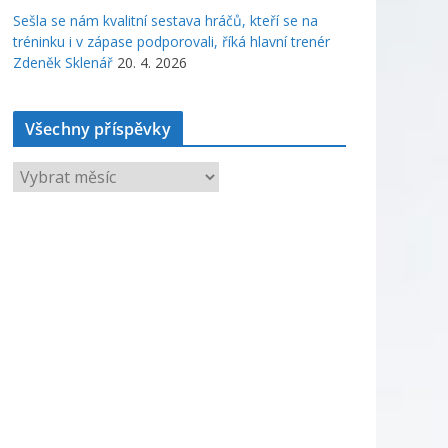
Sešla se nám kvalitní sestava hráčů, kteří se na
tréninku i v zápase podporovali, říká hlavní trenér
Zdeněk Sklenář
20. 4. 2026
Všechny příspěvky
V
š
e
c
h
n
y
p
ř
í
s