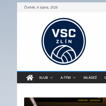
Přeskočit
Čtvrtek, 6 srpna, 2026
na
obsah
KLUB
A-TÝM
MLÁDEŽ