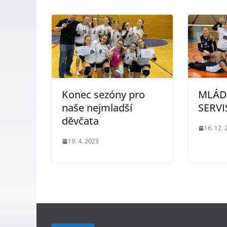
Konec sezóny pro
MLÁD
naše nejmladší
SERVI
děvčata
16. 12.
19. 4. 2023