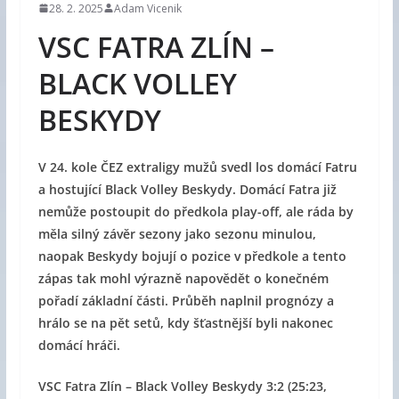
28. 2. 2025
Adam Vicenik
VSC FATRA ZLÍN –
BLACK VOLLEY
BESKYDY
V 24. kole ČEZ extraligy mužů svedl los domácí Fatru
a hostující Black Volley Beskydy. Domácí Fatra již
nemůže postoupit do předkola play-off, ale ráda by
měla silný závěr sezony jako sezonu minulou,
naopak Beskydy bojují o pozice v předkole a tento
zápas tak mohl výrazně napovědět o konečném
pořadí základní části. Průběh naplnil prognózy a
hrálo se na pět setů, kdy šťastnější byli nakonec
domácí hráči.
VSC Fatra Zlín – Black Volley Beskydy 3:2 (25:23,