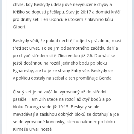
chvíle, kdy Beskydy udělají dvě nevynucené chyby a
Kriško se dopustí přešlapu. Stav je 20:17 a domácí kráčí
pro druhý set. Ten ukončuje útokem z hlavního kůlu
Gilbert.
Beskydy vědí, že pokud nechtějí odjed s prázdnou, musí
třetí set urvat. To se jim od samotného začátku daří a
po chybě středem sítě Zlína vedou již 2:6. Domácí se
ještě dotáhnou na rozdíl jediného bodu po bloku
Egharevby, ale to je ze strany Fatry vše. Beskydy se
v poklidu dostaly na setbal a ten proměňuje Benda.
Čtvrtý set je od začátku vyrovnaný až do střední
pasáže. Tam Zlín uteče na rozdíl až čtyř bodů a po
bloku Truonga vede již 19:15. Beskydy se ale
mevzdávají a zásluhou dobrých bloků se dotahují a jde
se do vyrovnané koncovky, kterou nakonec po bloku
Klimeše urvali hosté.