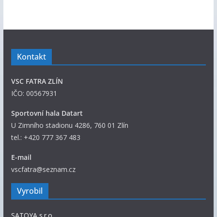
c
h
n
y
p
Kontakt
ř
í
VSC FATRA ZLÍN
s
IČO: 00567931
p
ě
Sportovní hala Datart
v
U Zimního stadionu 4286, 760 01 Zlín
k
tel.: +420 777 367 483
y
E-mail
vscfatra@seznam.cz
Vyrobil
SATOYA s.r.o