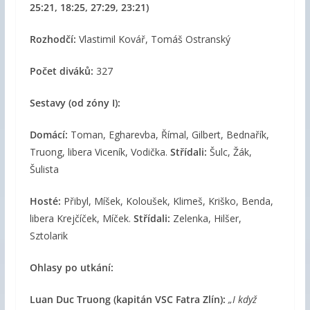
25:21, 18:25, 27:29, 23:21)
Rozhodčí:
Vlastimil Kovář, Tomáš Ostranský
Počet diváků:
327
Sestavy (od zóny I):
Domácí:
Toman, Egharevba, Římal, Gilbert, Bednařík,
Truong, libera Viceník, Vodička.
Střídali:
Šulc, Žák,
Šulista
Hosté:
Přibyl, Míšek, Koloušek, Klimeš, Kriško, Benda,
libera Krejčíček, Míček.
Střídali:
Zelenka, Hilšer,
Sztolarik
Ohlasy po utkání:
Luan Duc Truong
(kapitán VSC Fatra Zlín):
„I když