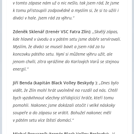
v tomto zápase nám už o nic nešlo, tak jsem rád, že jsme
k tomu přistoupili zodpovědně a myslím si, že si to užili i
diváci v hale. Jsem rád za výhru.“
Zdeněk Sklenář
(trenér VSC Fatra Zlín):
„Skvělý zápas,
kde hlavně v úvodu a v pátém setu jsme dobře servírovali.
Myslím, že diváci se museli bavit a jsem rád za tu
koncovku pátého setu. Nyní si můžeme výhru užít, ale
jenom chvíli, zítra vyrážíme do Karlových Varů se stejnou
energií.“
Jiří Benda
(kapitán Black Volley Beskydy ):
„Dnes bylo
vidět, že Zlín mohl hrát uvolněně na rozdíl od nás. Chtěl
bych vyzdvihnout všechny střídajícící hráče, kteří tomu
pomohli. Nakonec jsme dokázali otočit i velké náskoky
soupeře a do zápasu se vrátit. Bohužel nakonec měli
v pátém setu více štěstí domácí.“
Michal Provazník (trenér Black Volley Beskydy):
„V