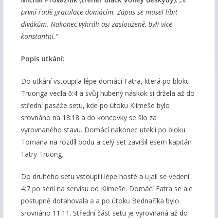
první řadě gratulace domácím. Zápas se musel líbit
divákům. Nakonec vyhráli asi zaslouženě, byli více
konstantní.“
Popis utkání:
Do utkání vstoupila lépe domácí Fatra, která po bloku
Truonga vedla 6:4 a svůj hubený náskok si držela až do
střední pasáže setu, kde po útoku Klimeše bylo
srovnáno na 18:18 a do koncovky se šlo za
vyrovnaného stavu. Domácí nakonec utekli po bloku
Tomana na rozdíl bodu a celý set završil esem kapitán
Fatry Truong.
Do druhého setu vstoupili lépe hosté a ujali se vedení
4:7 po sérii na servisu od Klimeše. Domácí Fatra se ale
postupně dotahovala a a po útoku Bednaříka bylo
srovnáno 11:11. Střední část setu je vyrovnaná až do