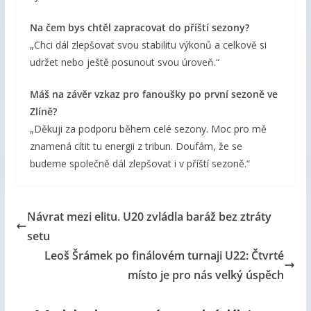
Na čem bys chtěl zapracovat do příští sezony?
„Chci dál zlepšovat svou stabilitu výkonů a celkově si
udržet nebo ještě posunout svou úroveň.“
Máš na závěr vzkaz pro fanoušky po první sezoně ve
Zlíně?
„Děkuji za podporu během celé sezony. Moc pro mě
znamená cítit tu energii z tribun. Doufám, že se
budeme společně dál zlepšovat i v příští sezoně.“
Návrat mezi elitu. U20 zvládla baráž bez ztráty
setu
Leoš Šrámek po finálovém turnaji U22: Čtvrté
místo je pro nás velký úspěch