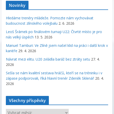
Novinky
Hledáme trenéry mládeže. Pomozte nám vychovávat
budoucnost zlínského volejbalu
2. 6. 2026
Leoš Šrámek po finálovém turnaji U22: Čtvrté místo je pro
nás velký úspěch
13. 5. 2026
Manuel Tamburi: Ve Zlíně jsem našel klid na práci i další krok v
kariéře
29. 4. 2026
Návrat mezi elitu. U20 zvládla baráž bez ztráty setu
27. 4.
2026
Sešla se nám kvalitní sestava hráčů, kteří se na tréninku i v
zápase podporovali, říká hlavní trenér Zdeněk Sklenář
20. 4.
2026
Všechny příspěvky
V