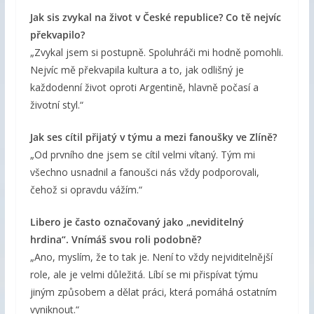
Jak sis zvykal na život v České republice? Co tě nejvíc
překvapilo?
„Zvykal jsem si postupně. Spoluhráči mi hodně pomohli.
Nejvíc mě překvapila kultura a to, jak odlišný je
každodenní život oproti Argentině, hlavně počasí a
životní styl.“
Jak ses cítil přijatý v týmu a mezi fanoušky ve Zlíně?
„Od prvního dne jsem se cítil velmi vítaný. Tým mi
všechno usnadnil a fanoušci nás vždy podporovali,
čehož si opravdu vážím.“
Libero je často označovaný jako „neviditelný
hrdina“. Vnímáš svou roli podobně?
„Ano, myslím, že to tak je. Není to vždy nejviditelnější
role, ale je velmi důležitá. Líbí se mi přispívat týmu
jiným způsobem a dělat práci, která pomáhá ostatním
vyniknout.“