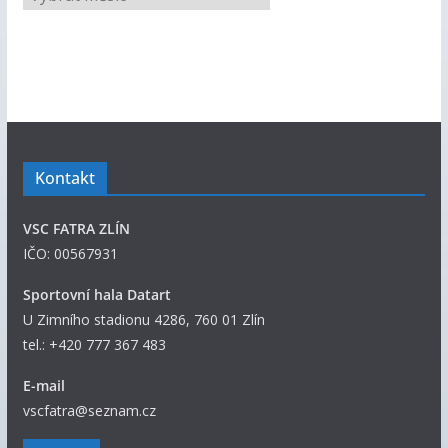
š
e
c
h
n
y
p
Kontakt
ř
í
VSC FATRA ZLÍN
s
IČO: 00567931
p
ě
Sportovní hala Datart
v
U Zimního stadionu 4286, 760 01 Zlín
k
tel.: +420 777 367 483
y
E-mail
vscfatra@seznam.cz