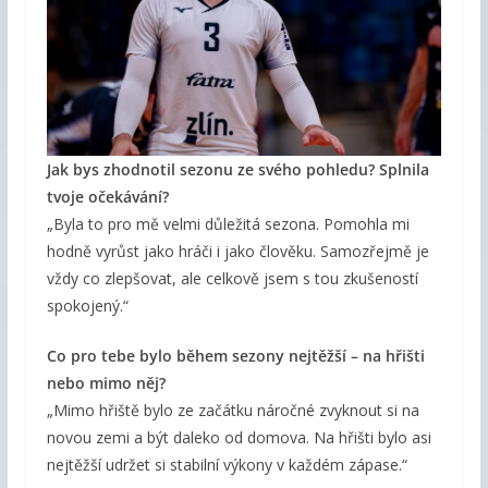
Jak bys zhodnotil sezonu ze svého pohledu? Splnila
tvoje očekávání?
„Byla to pro mě velmi důležitá sezona. Pomohla mi
hodně vyrůst jako hráči i jako člověku. Samozřejmě je
vždy co zlepšovat, ale celkově jsem s tou zkušeností
spokojený.“
Co pro tebe bylo během sezony nejtěžší – na hřišti
nebo mimo něj?
„Mimo hřiště bylo ze začátku náročné zvyknout si na
novou zemi a být daleko od domova. Na hřišti bylo asi
nejtěžší udržet si stabilní výkony v každém zápase.“