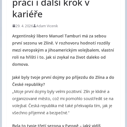
práci i další krok v
kariéře
29. 4. 2026
Adam Vicenik
Argentinský libero Manuel Tamburi má za sebou
první sezonu ve Zlíně. V rozhovoru hodnotí rozdíly
mezi evropským a jihoamerickým volejbalem, vlastní
roli na hřišti i to, jak si zvykal na život daleko od
domova.
Jaké byly tvoje první dojmy po příjezdu do Zlína a do
České republiky?
„Moje první dojmy byly velmi pozitivní. Zlín je klidné a
organizované město, což mi pomohlo soustředit se na
volejbal. Česká republika mě také překvapila tím, jak je
všechno příjemné a bezpečné.“
Byla to tvoje třetí sezona v Evropě – jaký vidíš