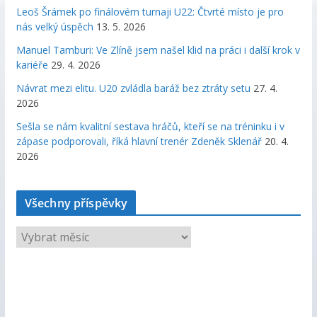
Leoš Šrámek po finálovém turnaji U22: Čtvrté místo je pro
nás velký úspěch
13. 5. 2026
Manuel Tamburi: Ve Zlíně jsem našel klid na práci i další krok v
kariéře
29. 4. 2026
Návrat mezi elitu. U20 zvládla baráž bez ztráty setu
27. 4.
2026
Sešla se nám kvalitní sestava hráčů, kteří se na tréninku i v
zápase podporovali, říká hlavní trenér Zdeněk Sklenář
20. 4.
2026
Všechny příspěvky
V
š
e
c
h