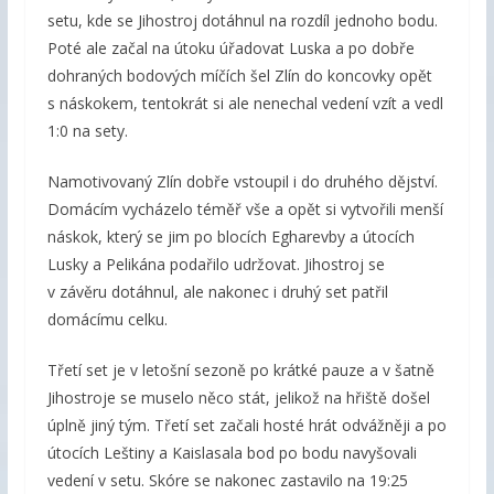
setu, kde se Jihostroj dotáhnul na rozdíl jednoho bodu.
Poté ale začal na útoku úřadovat Luska a po dobře
dohraných bodových míčích šel Zlín do koncovky opět
s náskokem, tentokrát si ale nenechal vedení vzít a vedl
1:0 na sety.
Namotivovaný Zlín dobře vstoupil i do druhého dějství.
Domácím vycházelo téměř vše a opět si vytvořili menší
náskok, který se jim po blocích Egharevby a útocích
Lusky a Pelikána podařilo udržovat. Jihostroj se
v závěru dotáhnul, ale nakonec i druhý set patřil
domácímu celku.
Třetí set je v letošní sezoně po krátké pauze a v šatně
Jihostroje se muselo něco stát, jelikož na hřiště došel
úplně jiný tým. Třetí set začali hosté hrát odvážněji a po
útocích Leštiny a Kaislasala bod po bodu navyšovali
vedení v setu. Skóre se nakonec zastavilo na 19:25