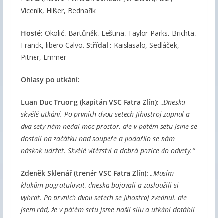
Viceník, Hilšer, Bednařík
Hosté:
Okolić, Bartůněk, Leština, Taylor-Parks, Brichta,
Franck, libero Calvo.
Střídali:
Kaislasalo, Sedláček,
Pitner, Emmer
Ohlasy po utkání:
Luan Duc Truong (kapitán VSC Fatra Zlín):
„Dneska
skvělé utkání. Po prvních dvou setech Jihostroj zapnul a
dva sety nám nedal moc prostor, ale v pátém setu jsme se
dostali na začátku nad soupeře a podařilo se nám
náskok udržet. Skvělé vítězství a dobrá pozice do odvety.“
Zdeněk Sklenář (trenér VSC Fatra Zlín):
„Musím
klukům pogratulovat, dneska bojovali a zasloužili si
vyhrát. Po prvních dvou setech se Jihostroj zvednul, ale
jsem rád, že v pátém setu jsme našli sílu a utkání dotáhli