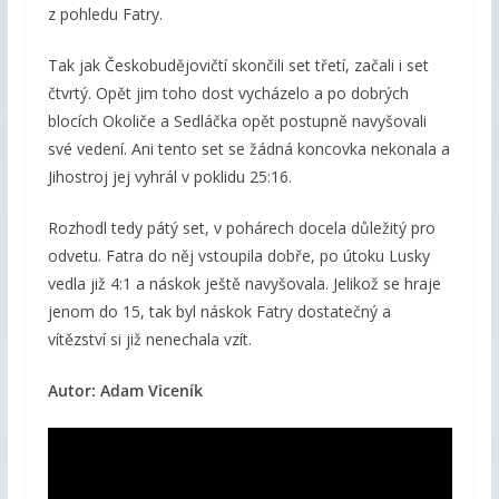
z pohledu Fatry.
Tak jak Českobudějovičtí skončili set třetí, začali i set
čtvrtý. Opět jim toho dost vycházelo a po dobrých
blocích Okoliče a Sedláčka opět postupně navyšovali
své vedení. Ani tento set se žádná koncovka nekonala a
Jihostroj jej vyhrál v poklidu 25:16.
Rozhodl tedy pátý set, v pohárech docela důležitý pro
odvetu. Fatra do něj vstoupila dobře, po útoku Lusky
vedla již 4:1 a náskok ještě navyšovala. Jelikož se hraje
jenom do 15, tak byl náskok Fatry dostatečný a
vítězství si již nenechala vzít.
Autor: Adam Viceník