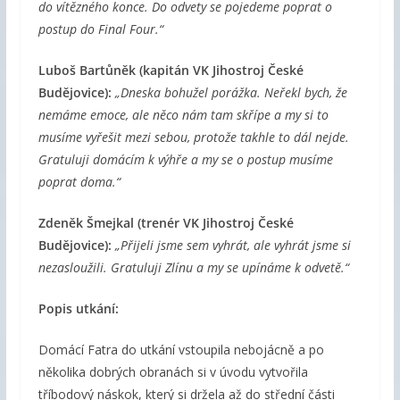
do vítězného konce. Do odvety se pojedeme poprat o
postup do Final Four.“
Luboš Bartůněk (kapitán VK Jihostroj České
Budějovice):
„Dneska bohužel porážka. Neřekl bych, že
nemáme emoce, ale něco nám tam skřípe a my si to
musíme vyřešit mezi sebou, protože takhle to dál nejde.
Gratuluji domácím k výhře a my se o postup musíme
poprat doma.“
Zdeněk Šmejkal (trenér VK Jihostroj České
Budějovice):
„Přijeli jsme sem vyhrát, ale vyhrát jsme si
nezasloužili. Gratuluji Zlínu a my se upínáme k odvetě.“
Popis utkání:
Domácí Fatra do utkání vstoupila nebojácně a po
několika dobrých obranách si v úvodu vytvořila
tříbodový náskok, který si držela až do střední části