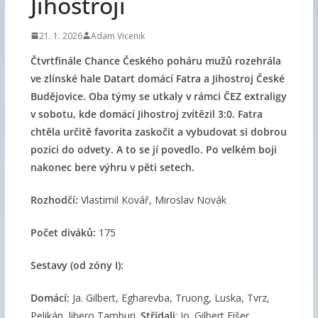
Jihostroji
21. 1. 2026
Adam Vicenik
Čtvrtfinále Chance Českého poháru mužů rozehrála
ve zlínské hale Datart domácí Fatra a Jihostroj České
Budějovice. Oba týmy se utkaly v rámci ČEZ extraligy
v sobotu, kde domácí Jihostroj zvítězil 3:0. Fatra
chtěla určitě favorita zaskočit a vybudovat si dobrou
pozici do odvety. A to se jí povedlo. Po velkém boji
nakonec bere výhru v pěti setech.
Rozhodčí:
Vlastimil Kovář, Miroslav Novák
Počet diváků:
175
Sestavy (od zóny I):
Domácí:
Ja. Gilbert, Egharevba, Truong, Luska, Tvrz,
Pelikán, libero Tamburi.
Střídali
: Jo. Gilbert,Fišer,