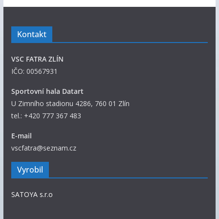
n
y
p
Kontakt
ř
í
VSC FATRA ZLÍN
s
IČO: 00567931
p
ě
Sportovní hala Datart
v
U Zimního stadionu 4286, 760 01 Zlín
k
tel.: +420 777 367 483
y
E-mail
vscfatra@seznam.cz
Vyrobil
SATOYA s.r.o