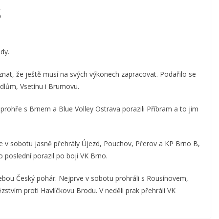
S
dy.
oznat, že ještě musí na svých výkonech zapracovat. Podařilo se
edlům, Vsetínu i Brumovu.
 prohře s Brnem a Blue Volley Ostrava porazili Příbram a to jim
e v sobotu jasně přehrály Újezd, Pouchov, Přerov a KP Brno B,
o poslední porazil po boji VK Brno.
ebou Český pohár. Nejprve v sobotu prohráli s Rousínovem,
zstvím proti Havlíčkovu Brodu. V neděli prak přehráli VK