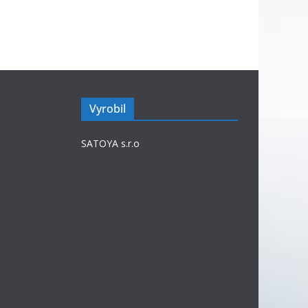
p
ě
v
k
y
Vyrobil
SATOYA s.r.o