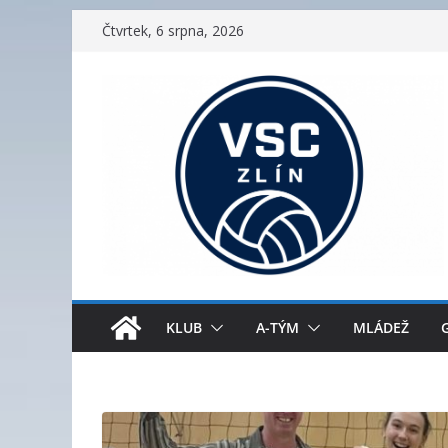
Přeskočit
Čtvrtek, 6 srpna, 2026
na
obsah
KLUB
A-TÝM
MLÁDEŽ