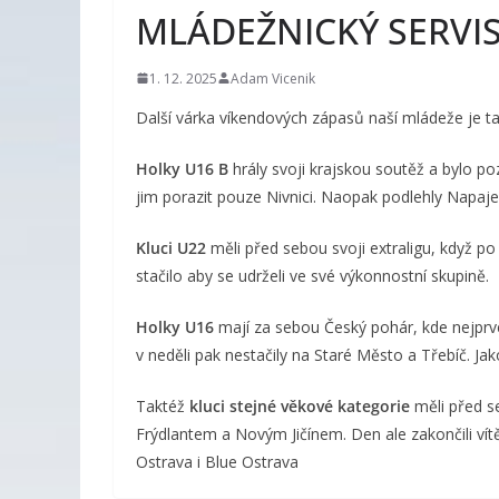
MLÁDEŽNICKÝ SERVI
1. 12. 2025
Adam Vicenik
Další várka víkendových zápasů naší mládeže je ta
Holky U16 B
hrály svoji krajskou soutěž a bylo p
jim porazit pouze Nivnici. Naopak podlehly Napaj
Kluci U22
měli před sebou svoji extraligu, když po
stačilo aby se udrželi ve své výkonnostní skupině.
Holky U16
mají za sebou Český pohár, kde nejprv
v neděli pak nestačily na Staré Město a Třebíč. Jak
Taktéž
kluci stejné věkové kategorie
měli před s
Frýdlantem a Novým Jičínem. Den ale zakončili vítě
Ostrava i Blue Ostrava