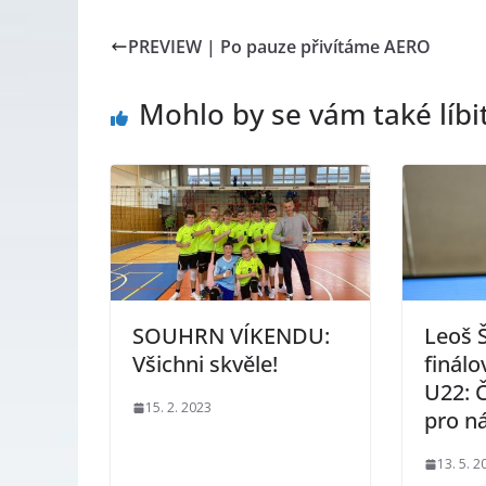
PREVIEW | Po pauze přivítáme AERO
Mohlo by se vám také líbi
SOUHRN VÍKENDU:
Leoš 
Všichni skvěle!
finálo
U22: Č
15. 2. 2023
pro n
13. 5. 2