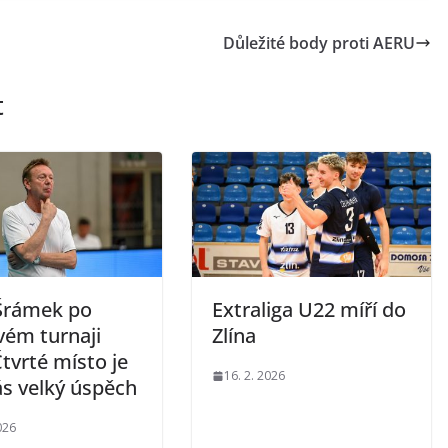
Důležité body proti AERU
t
Šrámek po
Extraliga U22 míří do
vém turnaji
Zlína
tvrté místo je
16. 2. 2026
ás velký úspěch
026