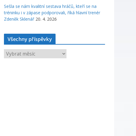
Sešla se nám kvalitní sestava hráčů, kteří se na
tréninku i v zápase podporovali, říká hlavní trenér
Zdeněk Sklenář
20. 4. 2026
Všechny příspěvky
V
š
e
c
h
n
y
p
ř
í
s