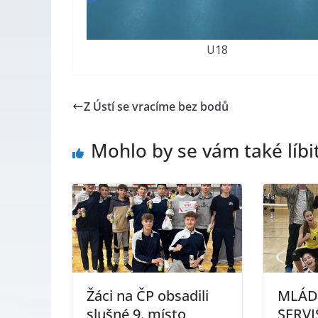
U18
Z Ústí se vracíme bez bodů
Mohlo by se vám také líbi
Žáci na ČP obsadili
MLÁD
slušné 9. místo
SERVI