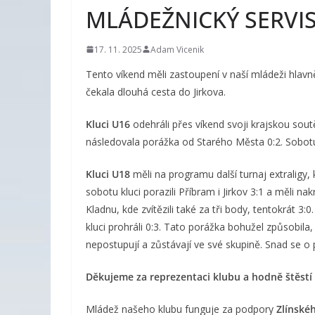
MLÁDEŽNICKÝ SERVI
17. 11. 2025
Adam Vicenik
Tento víkend měli zastoupení v naší mládeži hlavně
čekala dlouhá cesta do Jirkova.
Kluci U16
odehráli přes víkend svoji krajskou soutě
následovala porážka od Starého Města 0:2. Sobotu k
Kluci U18
měli na programu další turnaj extraligy, 
sobotu kluci porazili Příbram i Jirkov 3:1 a měli n
Kladnu, kde zvítězili také za tři body, tentokrát 3:
kluci prohráli 0:3. Tato porážka bohužel způsobila, 
nepostupují a zůstávají ve své skupině. Snad se o 
Děkujeme za reprezentaci klubu a hodně štěstí 
Mládež našeho klubu funguje za podpory
Zlínské