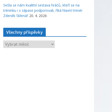
Sešla se nám kvalitní sestava hráčů, kteří se na
tréninku i v zápase podporovali, říká hlavní trenér
Zdeněk Sklenář
20. 4. 2026
Všechny příspěvky
V
š
e
c
h
n
y
p
ř
í
s