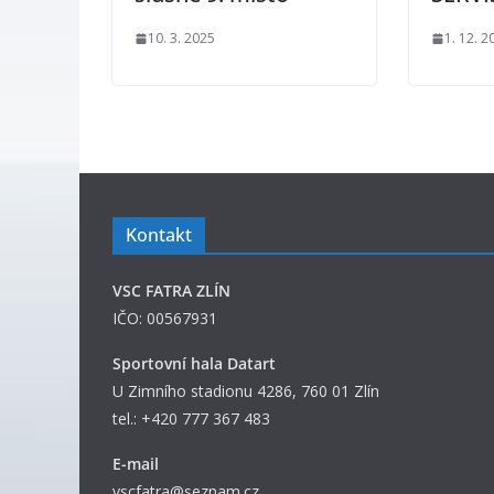
10. 3. 2025
1. 12. 2
Kontakt
VSC FATRA ZLÍN
IČO: 00567931
Sportovní hala Datart
U Zimního stadionu 4286, 760 01 Zlín
tel.: +420 777 367 483
E-mail
vscfatra@seznam.cz