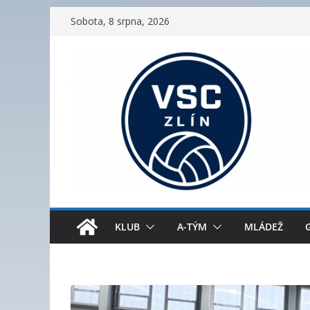
Přeskočit
Sobota, 8 srpna, 2026
na
obsah
KLUB
A-TÝM
MLÁDEŽ