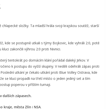
S
 chlapecké složky. Ta mladší hrála svoji krajskou soutěž, starší
ž, kde se postupně utkali s týmy Bojkovic, kde vyhráli 2:0, poté
luci zakončili výhrou 2:0 proti Nivnici.
který tentokrát po domácím klání pořádal daleký Jirkov. V
akročeno k postupu do vyšší skupiny. V neděli odehráli zápas proti
0. Poslední utkání je čekalo utkání proti Blue Volley Ostrava, kde
že se kluci propadli na třetí místo o jeden jediný set a tím
postup poperou v příštím turnaji.
v dalších zápasech.
ho kraje
,
města Zlín
i
NSA
.