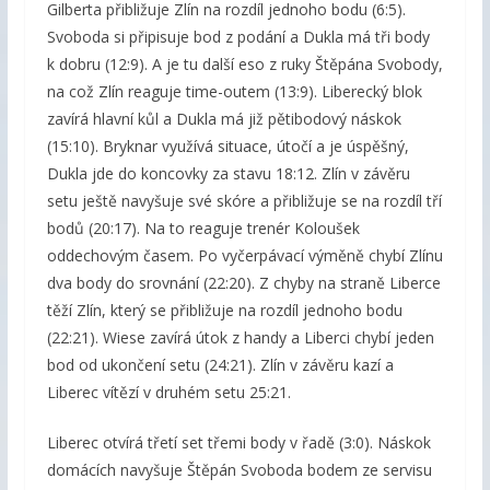
Gilberta přibližuje Zlín na rozdíl jednoho bodu (6:5).
Svoboda si připisuje bod z podání a Dukla má tři body
k dobru (12:9). A je tu další eso z ruky Štěpána Svobody,
na což Zlín reaguje time-outem (13:9). Liberecký blok
zavírá hlavní kůl a Dukla má již pětibodový náskok
(15:10). Bryknar využívá situace, útočí a je úspěšný,
Dukla jde do koncovky za stavu 18:12. Zlín v závěru
setu ještě navyšuje své skóre a přibližuje se na rozdíl tří
bodů (20:17). Na to reaguje trenér Koloušek
oddechovým časem. Po vyčerpávací výměně chybí Zlínu
dva body do srovnání (22:20). Z chyby na straně Liberce
těží Zlín, který se přibližuje na rozdíl jednoho bodu
(22:21). Wiese zavírá útok z handy a Liberci chybí jeden
bod od ukončení setu (24:21). Zlín v závěru kazí a
Liberec vítězí v druhém setu 25:21.
Liberec otvírá třetí set třemi body v řadě (3:0). Náskok
domácích navyšuje Štěpán Svoboda bodem ze servisu