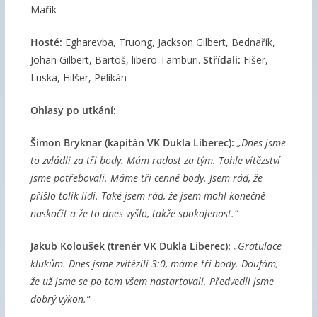
Mařík
Hosté:
Egharevba, Truong, Jackson Gilbert, Bednařík,
Johan Gilbert, Bartoš, libero Tamburi.
Střídali:
Fišer,
Luska, Hilšer, Pelikán
Ohlasy po utkání:
Šimon Bryknar (kapitán VK Dukla Liberec):
„Dnes jsme
to zvládli za tři body. Mám radost za tým. Tohle vítězství
jsme potřebovali. Máme tři cenné body. Jsem rád, že
přišlo tolik lidí. Také jsem rád, že jsem mohl konečně
naskočit a že to dnes vyšlo, takže spokojenost.“
Jakub Koloušek (trenér VK Dukla Liberec):
„Gratulace
klukům. Dnes jsme zvítězili 3:0, máme tři body. Doufám,
že už jsme se po tom všem nastartovali. Předvedli jsme
dobrý výkon.“