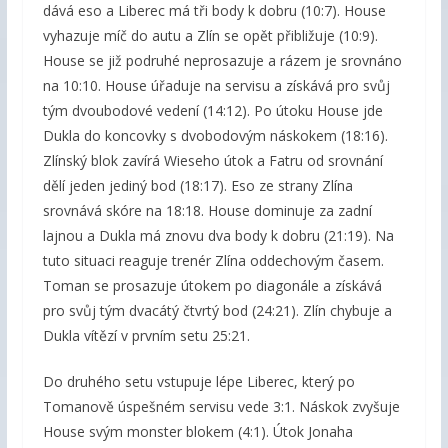
dává eso a Liberec má tři body k dobru (10:7). House
vyhazuje míč do autu a Zlín se opět přibližuje (10:9).
House se již podruhé neprosazuje a rázem je srovnáno
na 10:10. House úřaduje na servisu a získává pro svůj
tým dvoubodové vedení (14:12). Po útoku House jde
Dukla do koncovky s dvobodovým náskokem (18:16).
Zlínský blok zavírá Wieseho útok a Fatru od srovnání
dělí jeden jediný bod (18:17). Eso ze strany Zlína
srovnává skóre na 18:18. House dominuje za zadní
lajnou a Dukla má znovu dva body k dobru (21:19). Na
tuto situaci reaguje trenér Zlína oddechovým časem.
Toman se prosazuje útokem po diagonále a získává
pro svůj tým dvacátý čtvrtý bod (24:21). Zlín chybuje a
Dukla vítězí v prvním setu 25:21.
Do druhého setu vstupuje lépe Liberec, který po
Tomanově úspešném servisu vede 3:1. Náskok zvyšuje
House svým monster blokem (4:1). Útok Jonaha