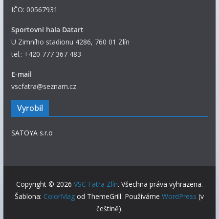
s
IČO: 00567931
p
ě
Sportovní hala Datart
v
U Zimního stadionu 4286, 760 01 Zlín
k
tel.: +420 777 367 483
y
E-mail
vscfatra@seznam.cz
Vyrobil
SATOYA s.r.o
Copyright © 2026
VSC Fatra Zlín
. Všechna práva vyhrazena.
Šablona:
ColorMag
od ThemeGrill. Používáme
WordPress
(v
češtině).