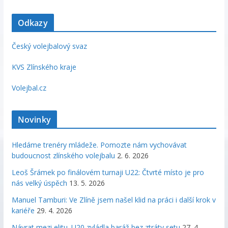
Odkazy
Český volejbalový svaz
KVS Zlínského kraje
Volejbal.cz
Novinky
Hledáme trenéry mládeže. Pomozte nám vychovávat
budoucnost zlínského volejbalu
2. 6. 2026
Leoš Šrámek po finálovém turnaji U22: Čtvrté místo je pro
nás velký úspěch
13. 5. 2026
Manuel Tamburi: Ve Zlíně jsem našel klid na práci i další krok v
kariéře
29. 4. 2026
Návrat mezi elitu. U20 zvládla baráž bez ztráty setu
27. 4.