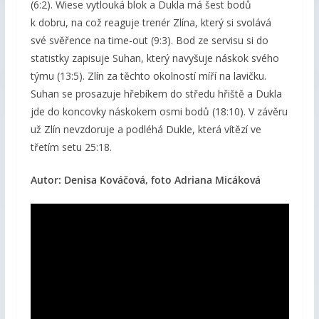
(6:2). Wiese vytlouká blok a Dukla má šest bodů
k dobru, na což reaguje trenér Zlína, který si svolává
své svěřence na time-out (9:3). Bod ze servisu si do
statistky zapisuje Suhan, který navyšuje náskok svého
týmu (13:5). Zlín za těchto okolností míří na lavičku.
Suhan se prosazuje hřebíkem do středu hřiště a Dukla
jde do koncovky náskokem osmi bodů (18:10). V závěru
už Zlín nevzdoruje a podléhá Dukle, která vítězí ve
třetím setu 25:18.
Autor: Denisa Kováčová, foto Adriana Micáková