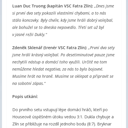
Luan Duc Truong (kapitán VSC Fatra Zlín):
„Dnes jsme
si první dva sety pokazili vlastními chybami, a to nás
stálo koncovky. Byly chvíle, kdy jsme hráli dobrý volejbal,
ale bohužel se to dneska nepovedlo. Třetí set už byl
v jasné režii Dukly.“
Zdeněk Sklenář (trenér VSC Fatra Zlín):
„První dva sety
jsme hráli krásný volejbal. Po desetiminutové pauze jsme
nechytili nástup a domácí toho využili. Určitě na tom
nemůžeme hledat negativa, za nás to bylo bojovné.
Musíme hrát na hraně. Musíme se oklepat a připravit se
na sobotní zápas.“
Popis utkání:
Do prvního setu vstupují lépe domácí hráči, kteří po
Houseově úspěšném útoku vedou 3:1. Dukla chybuje a
Zlín se přibližuje na rozdíl jednoho bodu (8:7). Bryknar