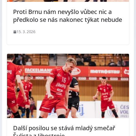
Proti Brnu nám nevyšlo vůbec nic a
předkolo se nás nakonec týkat nebude
15. 3. 2026
Další posilou se stává mladý smečař
Šulista z Jihostroje