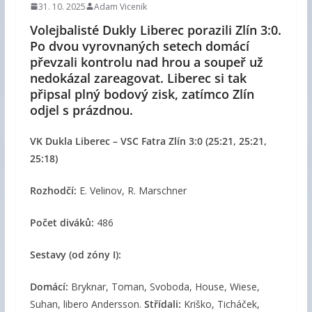
31. 10. 2025
Adam Vicenik
Volejbalisté Dukly Liberec porazili Zlín 3:0.
Po dvou vyrovnaných setech domácí
převzali kontrolu nad hrou a soupeř už
nedokázal zareagovat. Liberec si tak
připsal plný bodový zisk, zatímco Zlín
odjel s prázdnou.
VK Dukla Liberec – VSC Fatra Zlín 3:0 (25:21, 25:21,
25:18)
Rozhodčí:
E. Velinov, R. Marschner
Počet diváků:
486
Sestavy (od zóny I):
Domácí:
Bryknar, Toman, Svoboda, House, Wiese,
Suhan, libero Andersson.
Střídali:
Kriško, Ticháček,