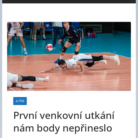
A-TÝM
První venkovní utkání
nám body nepřineslo