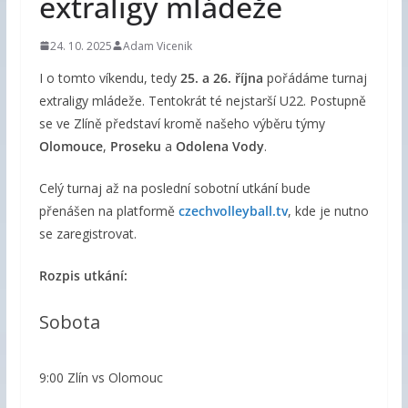
extraligy mládeže
24. 10. 2025
Adam Vicenik
I o tomto víkendu, tedy
25. a 26. října
pořádáme turnaj
extraligy mládeže. Tentokrát té nejstarší U22. Postupně
se ve Zlíně představí kromě našeho výběru týmy
Olomouce
,
Proseku
a
Odolena Vody
.
Celý turnaj až na poslední sobotní utkání bude
přenášen na platformě
czechvolleyball.tv
, kde je nutno
se zaregistrovat.
Rozpis utkání:
Sobota
9:00 Zlín vs Olomouc