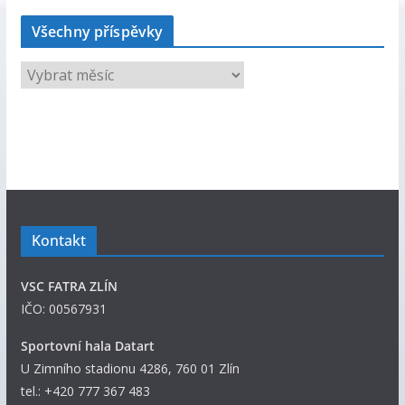
Všechny příspěvky
V
š
e
c
h
n
y
p
Kontakt
ř
í
VSC FATRA ZLÍN
s
IČO: 00567931
p
ě
Sportovní hala Datart
v
U Zimního stadionu 4286, 760 01 Zlín
k
tel.: +420 777 367 483