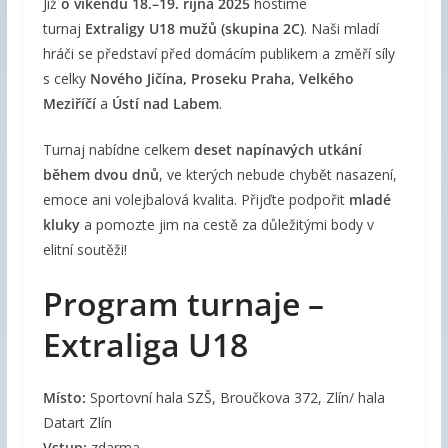
Již
o víkendu 18.–19. října 2025
hostíme
turnaj
Extraligy U18 mužů (skupina 2C)
. Naši mladí
hráči se představí před domácím publikem a změří síly
s celky
Nového Jičína, Proseku Praha, Velkého
Meziříčí
a
Ústí nad Labem
.
Turnaj nabídne celkem
deset napínavých utkání
během dvou dnů
, ve kterých nebude chybět nasazení,
emoce ani volejbalová kvalita. Přijďte podpořit
mladé
kluky
a pomozte jim na cestě za důležitými body v
elitní soutěži!
Program turnaje –
Extraliga U18
Místo:
Sportovní hala SZŠ, Broučkova 372, Zlín/ hala
Datart Zlín
Vstup:
zdarma