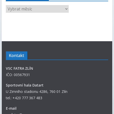
V
š
e
c
h
n
y
p
Kontakt
ř
í
VSC FATRA ZLÍN
s
IČO: 00567931
p
ě
Sportovní hala Datart
v
U Zimního stadionu 4286, 760 01 Zlín
k
tel.: +420 777 367 483
y
E-mail