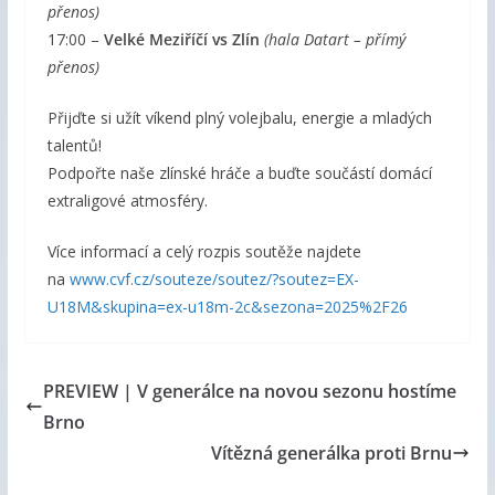
přenos)
17:00 –
Velké Meziříčí vs Zlín
(hala Datart – přímý
přenos)
Přijďte si užít víkend plný volejbalu, energie a mladých
talentů!
Podpořte naše zlínské hráče a buďte součástí domácí
extraligové atmosféry.
Více informací a celý rozpis soutěže najdete
na
www.cvf.cz/souteze/soutez/?soutez=EX-
U18M&skupina=ex-u18m-2c&sezona=2025%2F26
PREVIEW | V generálce na novou sezonu hostíme
Brno
Vítězná generálka proti Brnu