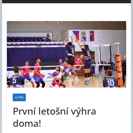
A-TÝM
První letošní výhra
doma!