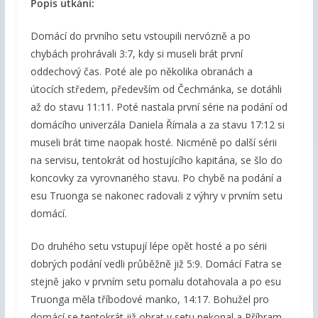
Popis utkání:
Domácí do prvního setu vstoupili nervózně a po
chybách prohrávali 3:7, kdy si museli brát první
oddechový čas. Poté ale po několika obranách a
útocích středem, především od Čechmánka, se dotáhli
až do stavu 11:11. Poté nastala první série na podání od
domácího univerzála Daniela Římala a za stavu 17:12 si
museli brát time naopak hosté. Nicméně po další sérii
na servisu, tentokrát od hostujícího kapitána, se šlo do
koncovky za vyrovnaného stavu. Po chybě na podání a
esu Truonga se nakonec radovali z výhry v prvním setu
domácí.
Do druhého setu vstupují lépe opět hosté a po sérii
dobrých podání vedli průběžně již 5:9. Domácí Fatra se
stejně jako v prvním setu pomalu dotahovala a po esu
Truonga měla tříbodové manko, 14:17. Bohužel pro
domácí se tentokrát již obrat v setu nekonal a Příbram