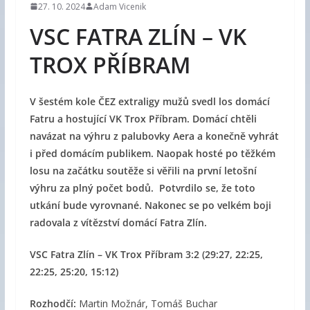
27. 10. 2024
Adam Vicenik
VSC FATRA ZLÍN – VK
TROX PŘÍBRAM
V šestém kole ČEZ extraligy mužů svedl los domácí
Fatru a hostující VK Trox Příbram. Domácí chtěli
navázat na výhru z palubovky Aera a konečně vyhrát
i před domácím publikem. Naopak hosté po těžkém
losu na začátku soutěže si věřili na první letošní
výhru za plný počet bodů. Potvrdilo se, že toto
utkání bude vyrovnané. Nakonec se po velkém boji
radovala z vítězství domácí Fatra Zlín.
VSC Fatra Zlín – VK Trox Příbram 3:2 (29:27, 22:25,
22:25, 25:20, 15:12)
Rozhodčí:
Martin Možnár, Tomáš Buchar