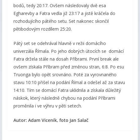
bodů, tedy 20:17. Ovšem následovaly dvě esa
Egharevby a Fatra vedla již 23:17 a jistě kráčela do
rozhodujícího pátého setu. Set nakonec skončil
pětibodovým rozdílem 25:20.
Pátý set se odehrával hlavně v režii domácího
univerzála Římala. Po jeho dobrých útocích se domácí
Fatra držela stále na dosah Příbrami. První break ale
ovšem získala Příbram před změnou stran, 6:8. Po esu
Truonga bylo opět srovnáno. Poté za vyrovnaného
stavu 10:10 přišel na podání Římal a odešel až za stavu
14:10. Tím se domácí Fatra uklidnila a získala důležitý
náskok, který následně chybou na podání Příbrami
proměnila i ve výhru v pěti setech.
Autor: Adam Viceník, foto Jan Salač