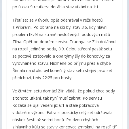
po útoku Streutkera dotáhla stav utkání na 1:1.
Třetí set se v úvodu opět odehrával v režii hostů
z Příbrami. Po obraně na síti byl stav 3:6, kdy hlavní
problém tkvěl na straně nesložených bodových míčů
Zlína. Opět po dobrém servisu Truonga se Zlín dotáhnul
na rozdíl jediného bodu, 8:9. Celou střední pasáž setu
se poctivě ztrátovalo a oba týmy šly do koncovky za
vyrovnaného stavu. Nicméně po příjmu přes a chybě
Římala na útoku byl konečný stav setu stejný jako set
předchozí, tedy 22:25 pro hosty.
Ve čtrvtém setu domácí Zlín věděl, že pokud chce body
z tohoto utkání, tak nyní musí zabrat. Po servisu
Kozaka se ujal vedení již 6:1 a stále pokračoval
v dobrém výkonu. Fatra si prakticky celý set udržovala
náskok šesti až sedmi bodů. Po dvou chybách
z hlavního kůlu se stav v koncovce zmrsknul na rozdíl tří