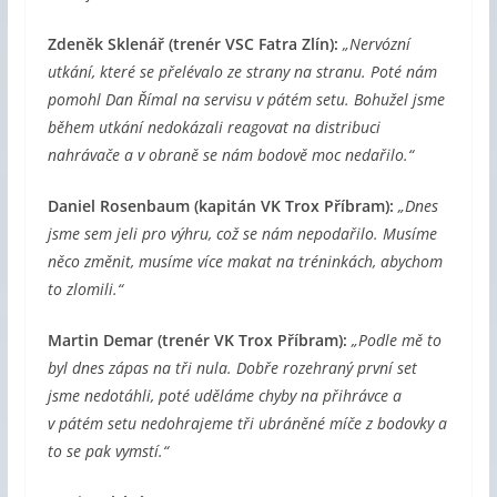
Zdeněk Sklenář
(trenér VSC Fatra Zlín):
„Nervózní
utkání, které se přelévalo ze strany na stranu. Poté nám
pomohl Dan Římal na servisu v pátém setu. Bohužel jsme
během utkání nedokázali reagovat na distribuci
nahrávače a v obraně se nám bodově moc nedařilo.“
Daniel Rosenbaum
(kapitán VK Trox Příbram):
„Dnes
jsme sem jeli pro výhru, což se nám nepodařilo. Musíme
něco změnit, musíme více makat na tréninkách, abychom
to zlomili.“
Martin Demar (trenér VK Trox Příbram):
„Podle mě to
byl dnes zápas na tři nula. Dobře rozehraný první set
jsme nedotáhli, poté uděláme chyby na přihrávce a
v pátém setu nedohrajeme tři ubráněné míče z bodovky a
to se pak vymstí.“