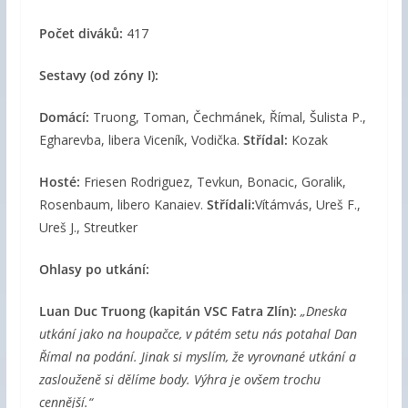
Počet diváků:
417
Sestavy (od zóny I):
Domácí:
Truong, Toman, Čechmánek, Římal, Šulista P.,
Egharevba, libera Viceník, Vodička.
Střídal:
Kozak
Hosté:
Friesen Rodriguez, Tevkun, Bonacic, Goralik,
Rosenbaum, libero Kanaiev.
Střídali:
Vítámvás, Ureš F.,
Ureš J., Streutker
Ohlasy po utkání:
Luan Duc Truong
(kapitán VSC Fatra Zlín):
„Dneska
utkání jako na houpačce, v pátém setu nás potahal Dan
Římal na podání. Jinak si myslím, že vyrovnané utkání a
zaslouženě si dělíme body. Výhra je ovšem trochu
cennější.“