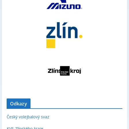
Odkazy
Český volejbalový svaz
KVS Zlínského kraje