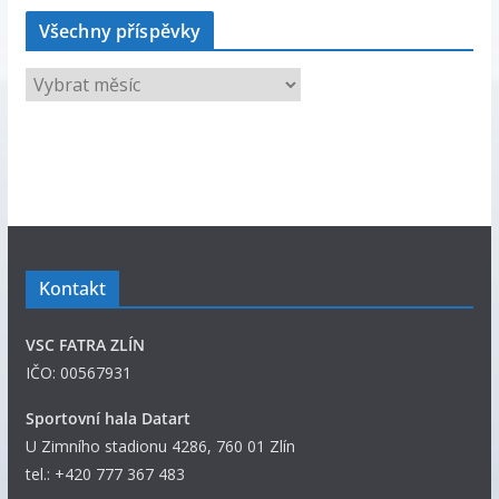
Všechny příspěvky
V
š
e
c
h
n
y
p
Kontakt
ř
í
VSC FATRA ZLÍN
s
IČO: 00567931
p
ě
Sportovní hala Datart
v
U Zimního stadionu 4286, 760 01 Zlín
k
tel.: +420 777 367 483
y