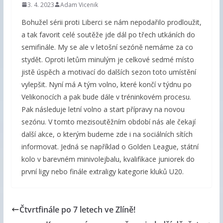
3. 4. 2023
Adam Vicenik
Bohužel sérii proti Liberci se nám nepodařilo prodloužit,
a tak favorit celé soutěže jde dál po třech utkáních do
semifinále. My se ale v letošní sezóně nemáme za co
stydět. Oproti letům minulým je celkové sedmé místo
jistě úspěch a motivací do dalších sezon toto umístění
vylepšit. Nyní má A tým volno, které končí v týdnu po
Velikonocích a pak bude dále v tréninkovém procesu.
Pak následuje letní volno a start přípravy na novou
sezónu. V tomto mezisoutěžním období nás ale čekají
další akce, o kterým budeme zde i na sociálních sítích
informovat. Jedná se například o Golden League, státní
kolo v barevném minivolejbalu, kvalifikace juniorek do
první ligy nebo finále extraligy kategorie kluků U20.
Čtvrtfinále po 7 letech ve Zlíně!