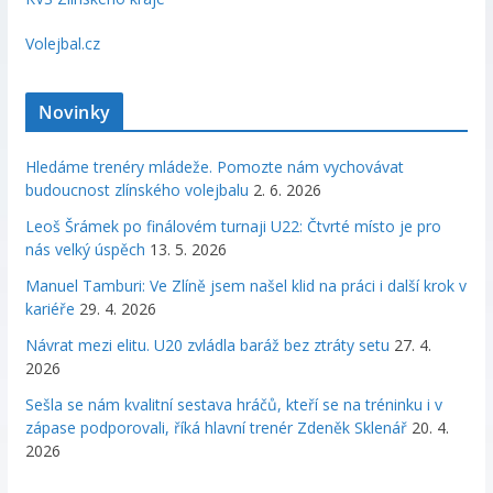
Volejbal.cz
Novinky
Hledáme trenéry mládeže. Pomozte nám vychovávat
budoucnost zlínského volejbalu
2. 6. 2026
Leoš Šrámek po finálovém turnaji U22: Čtvrté místo je pro
nás velký úspěch
13. 5. 2026
Manuel Tamburi: Ve Zlíně jsem našel klid na práci i další krok v
kariéře
29. 4. 2026
Návrat mezi elitu. U20 zvládla baráž bez ztráty setu
27. 4.
2026
Sešla se nám kvalitní sestava hráčů, kteří se na tréninku i v
zápase podporovali, říká hlavní trenér Zdeněk Sklenář
20. 4.
2026