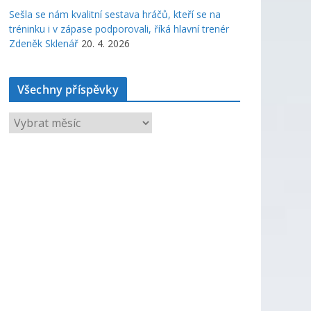
Sešla se nám kvalitní sestava hráčů, kteří se na
tréninku i v zápase podporovali, říká hlavní trenér
Zdeněk Sklenář
20. 4. 2026
Všechny příspěvky
V
š
e
c
h
n
y
p
ř
í
s