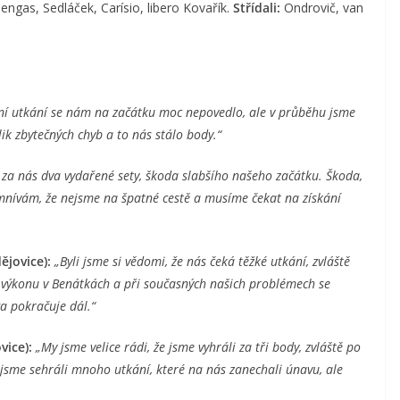
ngas, Sedláček, Carísio, libero Kovařík.
Střídali:
Ondrovič, van
ní utkání se nám na začátku moc nepovedlo, ale v průběhu jsme
lik zbytečných chyb a to nás stálo body.“
za nás dva vydařené sety, škoda slabšího našeho začátku. Škoda,
omnívám, že nejsme na špatné cestě a musíme čekat na získání
ějovice):
„Byli jsme si vědomi, že nás čeká těžké utkání, zvláště
m výkonu v Benátkách a při současných našich problémech se
ga pokračuje dál.“
vice):
„My jsme velice rádi, že jsme vyhráli za tři body, zvláště po
 jsme sehráli mnoho utkání, které na nás zanechali únavu, ale