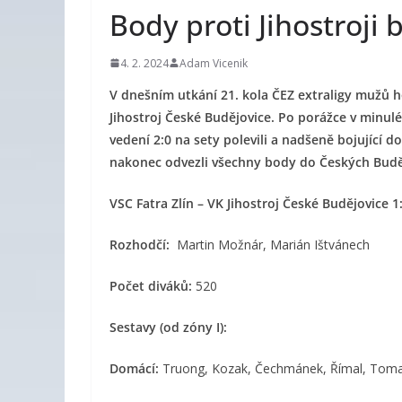
Body proti Jihostroji 
4. 2. 2024
Adam Vicenik
V dnešním utkání 21. kola ČEZ extraligy mužů hos
Jihostroj České Budějovice. Po porážce v minulé
vedení 2:0 na sety polevili a nadšeně bojující 
nakonec odvezli všechny body do Českých Budě
VSC Fatra Zlín – VK Jihostroj České Budějovice 1:
Rozhodčí:
Martin Možnár, Marián Ištvánech
Počet diváků:
520
Sestavy (od zóny I):
Domácí:
Truong, Kozak, Čechmánek, Římal, Toman,