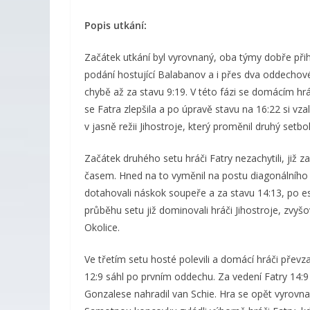
Popis utkání:
Začátek utkání byl vyrovnaný, oba týmy dobře přihr
podání hostující Balabanov a i přes dva oddechové 
chybě až za stavu 9:19. V této fázi se domácím hrá
se Fatra zlepšila a po úpravě stavu na 16:22 si vz
v jasně režii Jihostroje, který proměnil druhý se
Začátek druhého setu hráči Fatry nezachytili, již 
časem. Hned na to vyměnil na postu diagonálního
dotahovali náskok soupeře a za stavu 14:13, po es
průběhu setu již dominovali hráči Jihostroje, zvy
Okolice.
Ve třetím setu hosté polevili a domácí hráči převza
12:9 sáhl po prvním oddechu. Za vedení Fatry 14:9 
Gonzalese nahradil van Schie. Hra se opět vyrovn