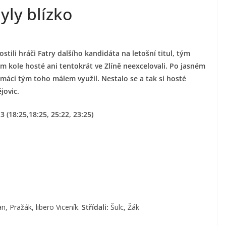
byly blízko
tili hráči Fatry dalšího kandidáta na letošní titul, tým
m kole hosté ani tentokrát ve Zlíně neexcelovali. Po jasném
domácí tým toho málem využil. Nestalo se a tak si hosté
jovic.
3 (18:25,18:25, 25:22, 23:25)
 Pražák, libero Viceník.
Střídali:
Šulc, Žák