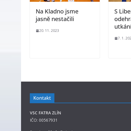
Na Kladno jsme
S Lib
jasně nestačili
odehr
utkán
20. 11. 2023
7. 1. 20
Kontakt
VSC FATRA ZLÍN
IČO: 00567931