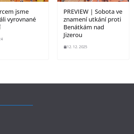
ercem jsme
PREVIEW | Sobota ve
áli vyrovnané
znamení utkání proti
í
Benátkám nad
Jizerou
24
12. 12. 2025