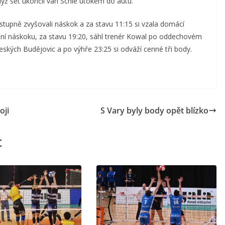
yž set ukončil van Schie útokem do autu.
postupně zvyšovali náskok a za stavu 11:15 si vzala domácí
ížení náskoku, za stavu 19:20, sáhl trenér Kowal po oddechovém
eských Budějovic a po výhře 23:25 si odváží cenné tři body.
oji
S Vary byly body opět blízko
t