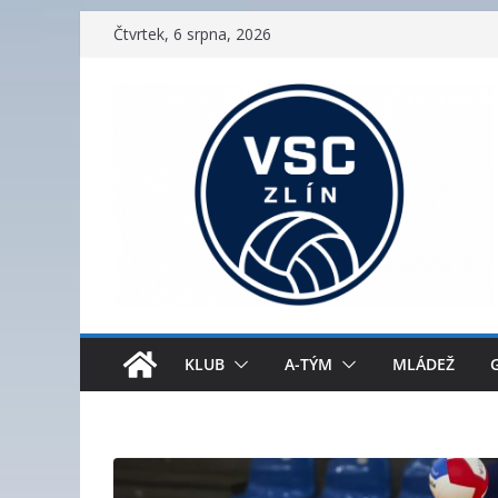
Přeskočit
Čtvrtek, 6 srpna, 2026
na
obsah
KLUB
A-TÝM
MLÁDEŽ