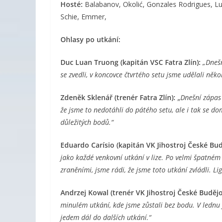
Hosté:
Balabanov, Okolić, Gonzales Rodrigues, Lue
Schie, Emmer,
Ohlasy po utkání:
Duc Luan Truong (kapitán VSC Fatra Zlín):
„Dneš
se zvedli, v koncovce čtvrtého setu jsme udělali něko
Zdeněk Sklenář (trenér Fatra Zlín):
„
Dnešní zápas 
že jsme to nedotáhli do pátého setu, ale i tak se d
důležitých bodů.“
Eduardo Carísio (kapitán VK Jihostroj České Bud
jako každé venkovní utkání v lize. Po velmi špatné
zraněními, jsme rádi, že jsme toto utkání zvládli. Li
Andrzej Kowal (trenér VK Jihostroj České Budějo
minulém utkání, kde jsme zůstali bez bodu. V lednu
jedem dál do dalších utkání.“