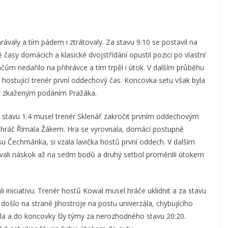
ávaly a tím pádem i ztrátovaly. Za stavu 9:10 se postavil na
časy domácích a klasické dvojstřídání opustil pozici po vlastní
čům nedařilo na přihrávce a tím trpěl i útok. V dalším průběhu
al hostující trenér první oddechový čas. Koncovka setu však byla
tbol zkaženým podáním Pražáka.
za stavu 1:4 musel trenér Sklenář zakročit prvním oddechovým
 hráč Římala Žákem. Hra se vyrovnala, domácí postupně
u Čechmánka, si vzala lavička hostů první oddech. V dalším
šovali náskok až na sedm bodů a druhý setbol proměnili útokem
li iniciativu. Trenér hostů Kowal musel hráče uklidnit a za stavu
došlo na straně Jihostroje na postu univerzála, chybujícího
ala a do koncovky šly týmy za nerozhodného stavu 20:20.