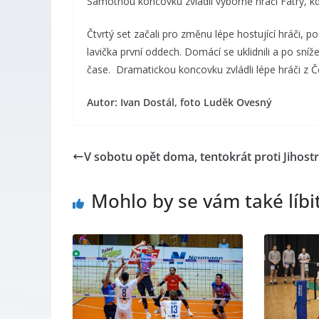
Samotnou koncovku zvládli výborně hráči Fatry, kd
Čtvrtý set začali pro změnu lépe hostující hráči, 
lavička první oddech. Domácí se uklidnili a po sn
čase. Dramatickou koncovku zvládli lépe hráči z Č
Autor: Ivan Dostál, foto Luděk Ovesný
V sobotu opět doma, tentokrát proti Jihostr
Mohlo by se vám také líbi