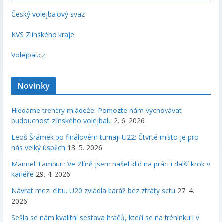
Český volejbalový svaz
KVS Zlínského kraje
Volejbal.cz
Novinky
Hledáme trenéry mládeže. Pomozte nám vychovávat
budoucnost zlínského volejbalu
2. 6. 2026
Leoš Šrámek po finálovém turnaji U22: Čtvrté místo je pro
nás velký úspěch
13. 5. 2026
Manuel Tamburi: Ve Zlíně jsem našel klid na práci i další krok v
kariéře
29. 4. 2026
Návrat mezi elitu. U20 zvládla baráž bez ztráty setu
27. 4.
2026
Sešla se nám kvalitní sestava hráčů, kteří se na tréninku i v