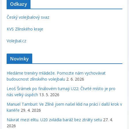
Odkazy
Český volejbalový svaz
KVS Zlínského kraje
Volejbal.cz
Novinky
Hledáme trenéry mládeže. Pomozte nám vychovávat
budoucnost zlínského volejbalu
2. 6. 2026
Leoš Šrámek po finálovém turnaji U22: Čtvrté místo je pro
nás velký úspěch
13. 5. 2026
Manuel Tamburi: Ve Zlíně jsem našel klid na práci i další krok v
kariéře
29. 4. 2026
Návrat mezi elitu. U20 zvládla baráž bez ztráty setu
27. 4.
2026