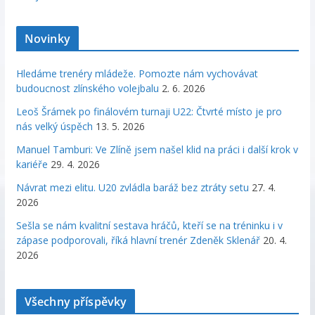
Novinky
Hledáme trenéry mládeže. Pomozte nám vychovávat
budoucnost zlínského volejbalu
2. 6. 2026
Leoš Šrámek po finálovém turnaji U22: Čtvrté místo je pro
nás velký úspěch
13. 5. 2026
Manuel Tamburi: Ve Zlíně jsem našel klid na práci i další krok v
kariéře
29. 4. 2026
Návrat mezi elitu. U20 zvládla baráž bez ztráty setu
27. 4.
2026
Sešla se nám kvalitní sestava hráčů, kteří se na tréninku i v
zápase podporovali, říká hlavní trenér Zdeněk Sklenář
20. 4.
2026
Všechny příspěvky