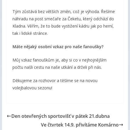
Tým zůstává bez větších změn, což je výhoda. Řešíme
náhradu na post smečaře za Čeketu, který odchází do
Kladna. Věřím, že to bude vystižení kádru jak po herní,
tak i lidské stránce.
Máte nějaký osobní vzkaz pro naše fanoušky?
Můj vzkaz fanouškům je, aby si co v nejhojnějším
počtu našli cestu na naše utkání a drželi při nás.
Děkujeme za rozhovor a těšíme se na novou
volejbalovou sezonu!
Den otevřených sportovišť v pátek 21.dubna
Ve čtvrtek 14.9. přivítáme Komárno