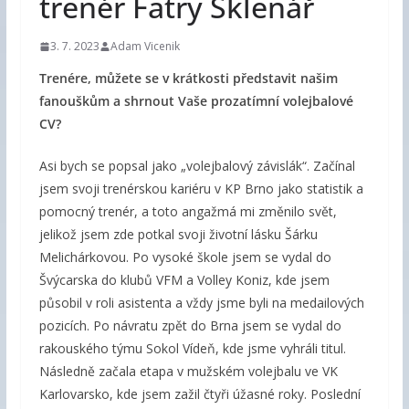
trenér Fatry Sklenář
3. 7. 2023
Adam Vicenik
Trenére, můžete se v krátkosti představit našim
fanouškům a shrnout Vaše prozatímní volejbalové
CV?
Asi bych se popsal jako „volejbalový závislák“. Začínal
jsem svoji trenérskou kariéru v KP Brno jako statistik a
pomocný trenér, a toto angažmá mi změnilo svět,
jelikož jsem zde potkal svoji životní lásku Šárku
Melichárkovou. Po vysoké škole jsem se vydal do
Švýcarska do klubů VFM a Volley Koniz, kde jsem
působil v roli asistenta a vždy jsme byli na medailových
pozicích. Po návratu zpět do Brna jsem se vydal do
rakouského týmu Sokol Vídeň, kde jsme vyhráli titul.
Následně začala etapa v mužském volejbalu ve VK
Karlovarsko, kde jsem zažil čtyři úžasné roky. Poslední