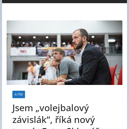
A-TÝM
Jsem „volejbalový
závislák“, říká nový