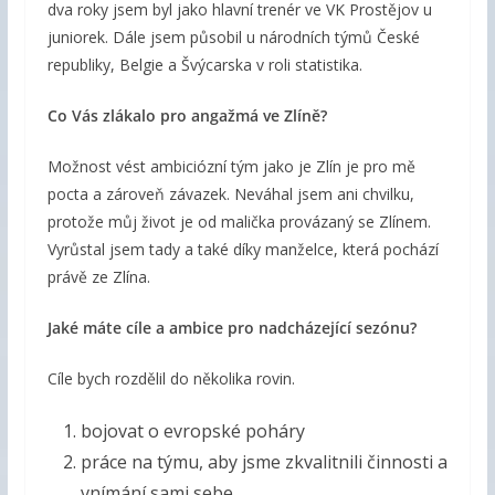
dva roky jsem byl jako hlavní trenér ve VK Prostějov u
juniorek. Dále jsem působil u národních týmů České
republiky, Belgie a Švýcarska v roli statistika.
Co Vás zlákalo pro angažmá ve Zlíně?
Možnost vést ambiciózní tým jako je Zlín je pro mě
pocta a zároveň závazek. Neváhal jsem ani chvilku,
protože můj život je od malička provázaný se Zlínem.
Vyrůstal jsem tady a také díky manželce, která pochází
právě ze Zlína.
Jaké máte cíle a ambice pro nadcházející sezónu?
Cíle bych rozdělil do několika rovin.
bojovat o evropské poháry
práce na týmu, aby jsme zkvalitnili činnosti a
vnímání sami sebe