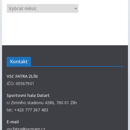
V
š
e
c
h
n
y
p
Kontakt
ř
í
VSC FATRA ZLÍN
s
IČO: 00567931
p
ě
Sportovní hala Datart
v
U Zimního stadionu 4286, 760 01 Zlín
k
tel.: +420 777 367 483
y
E-mail
vscfatra@seznam.cz