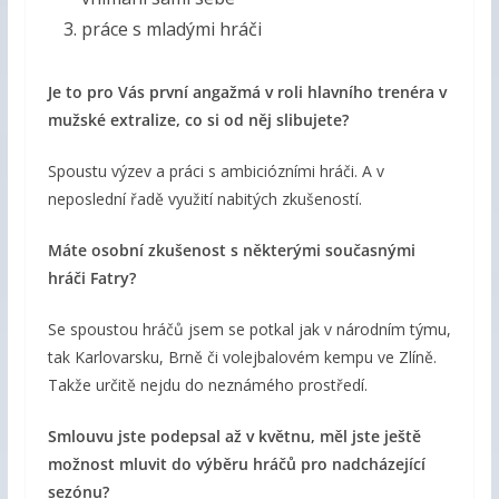
práce s mladými hráči
Je to pro Vás první angažmá v roli hlavního trenéra v
mužské extralize, co si od něj slibujete?
Spoustu výzev a práci s ambiciózními hráči. A v
neposlední řadě využití nabitých zkušeností.
Máte osobní zkušenost s některými současnými
hráči Fatry?
Se spoustou hráčů jsem se potkal jak v národním týmu,
tak Karlovarsku, Brně či volejbalovém kempu ve Zlíně.
Takže určitě nejdu do neznámého prostředí.
Smlouvu jste podepsal až v květnu, měl jste ještě
možnost mluvit do výběru hráčů pro nadcházející
sezónu?